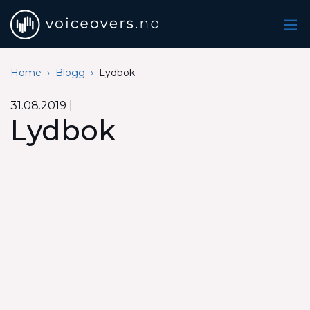
voiceovers.no
The Norwegian voiceover database
Home
Blogg
Lydbok
31.08.2019
|
Lydbok