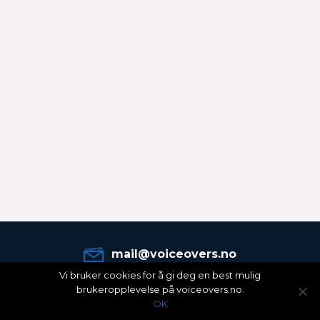
mail@voiceovers.no
Vi bruker cookies for å gi deg en best mulig
Copyright © 2025 Voiceovers.no by
Nitro Sound
brukeropplevelse på voiceovers.no.
OK