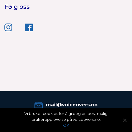
Følg oss
mail@voiceovers.no
Vi bruker cookies for å gi deg en best mulig
Copyright © 2025 Voiceovers.no by
Nitro Sound
brukeropplevelse på voiceovers.no.
OK