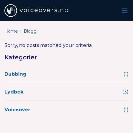
voiceovers.no
The Norwegian voiceover database
Home
Blogg
Sorry, no posts matched your criteria.
Kategorier
Dubbing
(1)
Lydbok
(3)
Voiceover
(1)